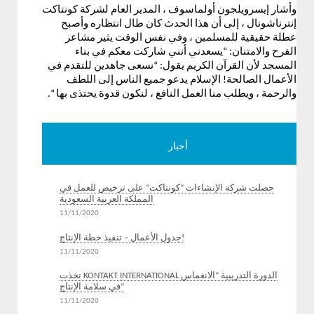
وأشار إيسرويلجون أولماسوف ، المدير العام لشركة كونتاكت
إنترناشونال ، إلى أن هذا الحدث كان طال انتظاره وأصبح
عطلة حقيقية للمسلمين ، وفي نفس الوقت يثير مشاعر
الفرح والامتنان: “يسعدني أنني شاركت معكم في بناء
المسجد لأن القرآن الكريم يقول: “نسعى جاهدين للتقدم في
الأعمال الصالحة! الإسلام يدعو جميع الناس إلى اللطف
والرحمة ، ويطلب منا العمل النافع ، لنكون قدوة يحتذى بها “.
أخبار
حصلت شركة الإنشاءات “كونتاكت” على ترخيص للعمل في
المملكة العربية السعودية
11/11/2020
جدول الأعمال – تنفيذ خطة الإنتاج!
11/11/2020
تخذت KONTAKT INTERNATIONAL الدورة التدريبية “الانغماس
في سلامة الإنتاج”
11/11/2020