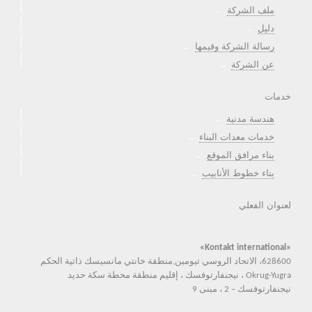
ملف الشركة
دليل
رسالة الشركة وقيمها
عن الشركة
خدمات
هندسة مدنية
خدمات معدات البناء
بناء مرافق الموقع
بناء خطوط الأنابيب
لعنوان الفعلي
«Kontakt international»
628600، الاتحاد الروسي تيومين,منطقة خانتي مانسيسك ذاتية الحكم
Okrug-Yugra ، نيجنفارتوفسك ، إقليم منطقة محطة سكة حديد
نيجنفارتوفسك – 2 ، مبنى 9