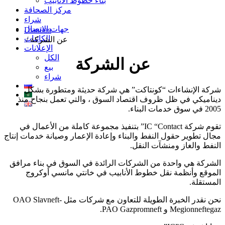
بناء خطوط الأنابيب
مركز الصحافة
شراء
جهات الاتصال
Главная
الكائنات
عن الشركة
/
الإعلانات
الكل
عن الشركة
بيع
شراء
شركة الإنشاءات “كونتاكت” هي شركة حديثة ومتطورة بشكل
ديناميكي في ظل ظروف اقتصاد السوق ، والتي تعمل بنجاح منذ
2005 في سوق خدمات البناء.
تقوم شركة IC “Contact” بتنفيذ مجموعة كاملة من الأعمال في
مجال تطوير حقول النفط والبناء وإعادة الإعمار وصيانة خدمات إنتاج
النفط والغاز ومنشآت النقل.
الشركة هي واحدة من الشركات الرائدة في السوق في بناء مرافق
الموقع وأنظمة نقل خطوط الأنابيب في خانتي مانسي أوكروج
المستقلة.
نحن نقدر الخبرة الطويلة للتعاون مع شركات مثل OAO Slavneft-
Megionneftegaz و PAO Gazpromneft.