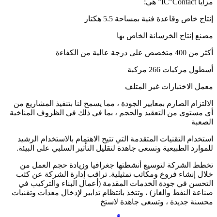
مزايا IC”Contact” هي:
إنتاج خاص وقاعدة فنية بمساحة 5.5 هكتار
مصنع إنتاج الخرسانة الخاص بها
أكثر من 400 متخصص على درجة عالية من الكفاءة
أسطول مركبات 266 مركبة
معمل الاختبارات غير المتلف
الالتزام الصارم بمعايير الجودة ، مما يسمح لنا بتنفيذ المشاريع من
أي مستوى من التعقيد والحجم ، بما في ذلك في الظروف المناخية
الصعبة
استخدام التقنيات المتقدمة التي تتيح الاهتمام بالاستخدام الرشيد
للموارد الطبيعية وتسعى جاهدة لتقليل التأثير السلبي على البيئة.
تخطط الشركة لتوسيع أنشطتها جغرافيا وزيادة حجم العمل من
خلال إنشاء فروع ومكاتب تمثيلية. تراقب إدارة الشركة عن كثب
التحسن في جودة الخدمات المقدمة (أعمال البناء والتركيب في
صناعة النفط والغاز) ، وتتخذ بانتظام تدابير لإدخال معدات وتقنيات
محسنة جديدة ، وتسعى جاهدة لاستخ