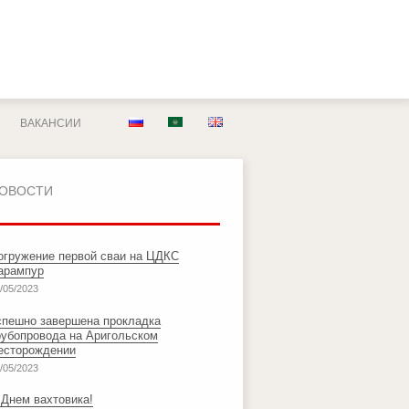
ВАКАНСИИ
ОВОСТИ
огружение первой сваи на ЦДКС
арампур
/05/2023
спешно завершена прокладка
рубопровода на Аригольском
есторождении
/05/2023
 Днем вахтовика!