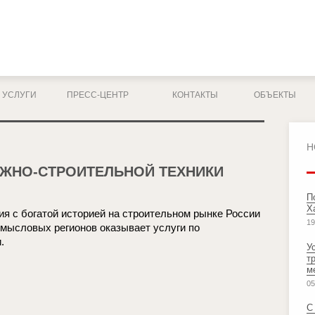
УСЛУГИ
ПРЕСС-ЦЕНТР
КОНТАКТЫ
ОБЪЕКТЫ
Н
ОЖНО-СТРОИТЕЛЬНОЙ ТЕХНИКИ
П
Х
ия с богатой историей на строительном рынке России
19
омысловых регионов оказывает услуги по
.
У
т
м
05
С