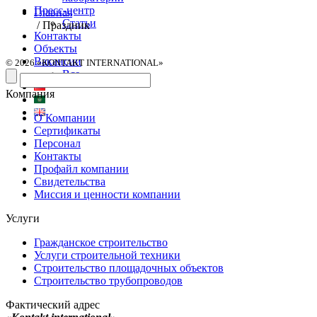
Пресс-центр
Главная
Статьи
/
Праздник
Контакты
Объекты
Вакансии
© 2026 «KONTAKT INTERNATIONAL»
Все
Компания
О Компании
Сертификаты
Персонал
Контакты
Профайл компании
Свидетельства
Миссия и ценности компании
Услуги
Гражданское строительство
Услуги строительной техники
Строительство площадочных объектов
Строительство трубопроводов
Фактический адрес