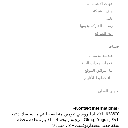
جهات الاتصال
ملف الشركة
دليل
رسالة الشركة وقيمها
عن الشركة
خدمات
هندسة مدنية
خدمات معدات البناء
بناء مرافق الموقع
بناء خطوط الأنابيب
لعنوان الفعلي
«Kontakt international»
628600، الاتحاد الروسي تيومين,منطقة خانتي مانسيسك ذاتية
الحكم Okrug-Yugra ، نيجنفارتوفسك ، إقليم منطقة محطة
سكة حديد نيجنفارتوفسك – 2 ، مبنى 9