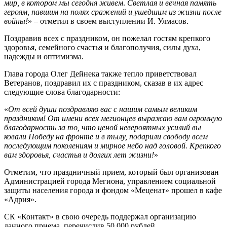
мир, в котором мы сегодня живем
.
Светлая и вечная память
героям, павшим на полях сражений и ушедшим из жизни после
войны!
» – отметил в своем выступлении И. Улмасов.
Поздравив всех с праздником, он пожелал гостям крепкого
здоровья, семейного счастья и благополучия, силы духа,
надежды и оптимизма.
Глава города Олег Дейнека также тепло приветствовал
Ветеранов, поздравил их с праздником, сказав в их адрес
следующие слова благодарности:
«
От всей души поздравляю вас с нашим самым великим
праздником! От имени всех мегионцев выражаю вам огромную
благодарность за то, что ценой невероятных усилий вы
ковали Победу на фронте и в тылу, подарили свободу всем
последующим поколениям и мирное небо над головой. Крепкого
вам здоровья, счастья и долгих лет жизни!
»
Отметим, что праздничный прием, который был организован
Администрацией города Мегиона, управлением социальной
защиты населения города и фондом «Меценат» прошел в кафе
«Адрия».
СК «Контакт» в свою очередь поддержал организацию
данного приема, перечислив 50 000 рублей.