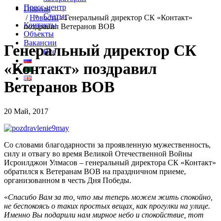
Пресс-центр
Главная
Статьи
/
Новости
/
Генеральный директор СК «Контакт»
Контакты
поздравил Ветеранов ВОВ
Объекты
Вакансии
Генеральный директор СК
Все
«Контакт» поздравил
Ветеранов ВОВ
20 Май, 2017
Со словами благодарности за проявленную мужественность,
силу и отвагу во время Великой Отечественной Войны
Исроилджон Улмасов – генеральный директора СК «Контакт»
обратился к Ветеранам ВОВ на праздничном приеме,
организованном в честь Дня Победы.
«
Спасибо Вам за то, что мы теперь можем жить спокойно,
не беспокоясь о таких простых вещах, как прогулки на улице.
Именно Вы подарили нам мирное небо и спокойствие, тот