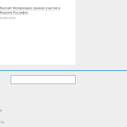
Контакт Интернэшнл принял участие в
Форуме Роснефти
14/04/2023
Все новости
ий
ж/д