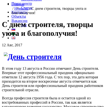
Пресс-центр
Главная
Статьи
/
Новости
/
С днем строителя, творцы уюта и
Контакты
благополучия!
Объекты
Вакансии
С днем строителя, творцы
Все
уюта и благополучия!
12 Авг, 2017
В этом году 13 августа в России отмечают День строителя.
Впервые этот профессиональный праздник официально
отметили 12 августа 1956 года. С тех пор, эта дата которая
приходится на второе воскресенье августа отмечается как
День строителя или профессиональный праздник работников
строительной отрасли.
Всегда профессия строителя была и остается одной из
востребованных профессий в России, так как является
катализатором развития государства. Массовое строительство